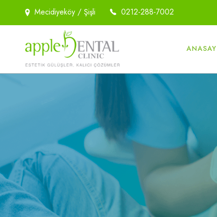
Mecidiyeköy / Şişli
0212-288-7002
ANASAY