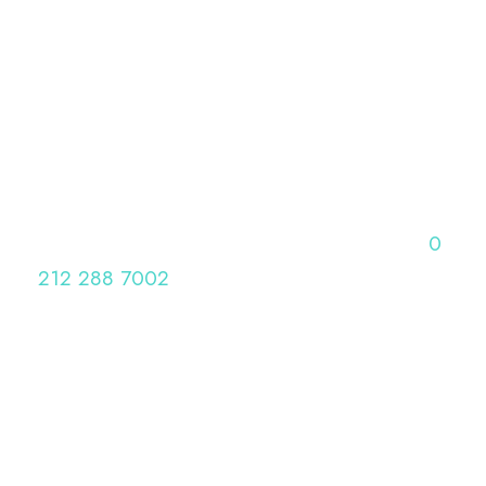
Tüm klinik genel sorularınız için lütfen arayın:
0
212 288 7002
Whatsapp 0 (530)
876 41 42