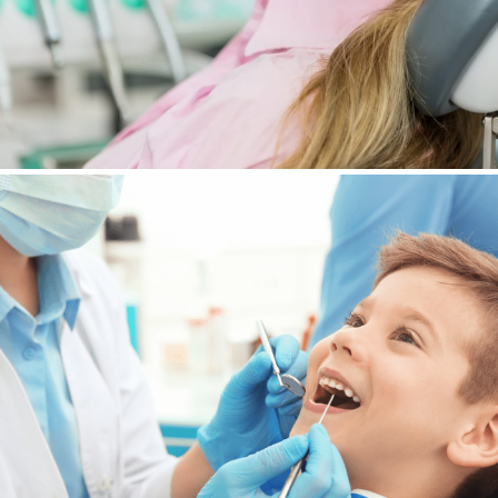
Crown & bridge
Diseases
/
Radiology
Dental Care
Influenza
/
Vaccine