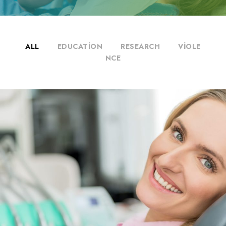
ALL
EDUCATION
RESEARCH
VIOLE
NCE
Implant Dentistry
Heart Rate
/
Medicine