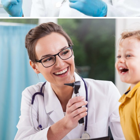
Oral Hygiene
Heart Rate
Apicoectomy
Health Care
/
Pregnancy