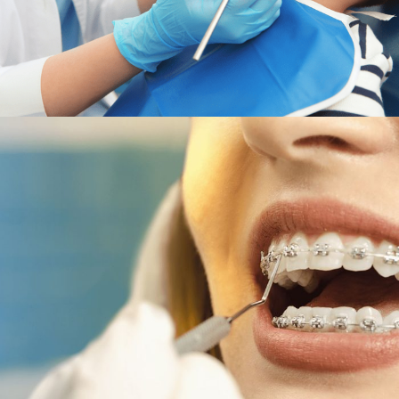
Orthodontics
Hospital
/
Infectious