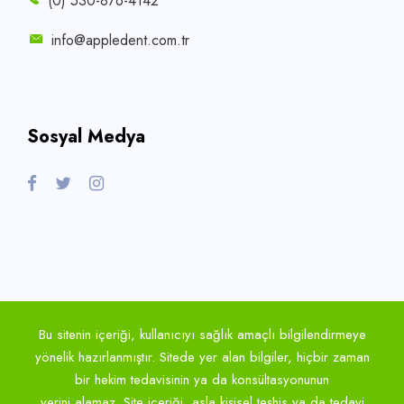
(0) 530-876-4142
info@appledent.com.tr
Sosyal Medya
Bu sitenin içeriği, kullanıcıyı sağlık amaçlı bilgilendirmeye
yönelik hazırlanmıştır. Sitede yer alan bilgiler, hiçbir zaman
bir hekim tedavisinin ya da konsültasyonunun
yerini alamaz. Site içeriği, asla kişisel teşhis ya da tedavi