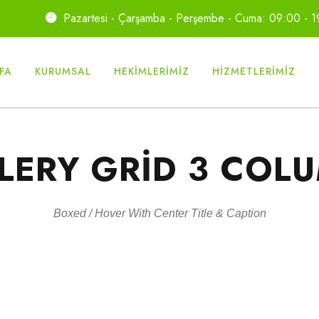
Pazartesi - Çarşamba - Perşembe - Cuma: 09:00 - 
FA
KURUMSAL
HEKIMLERIMIZ
HIZMETLERIMIZ
LERY GRID 3 COL
Boxed / Hover With Center Title & Caption