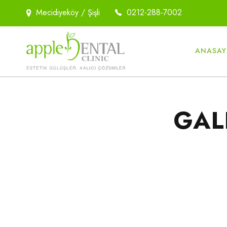
Mecidiyeköy / Şişli
0212-288-7002
ANASAY
GAL